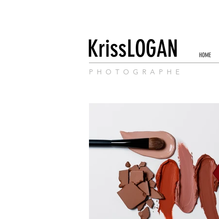
KrissLOGAN
HOME
P H O T O G R A P H E